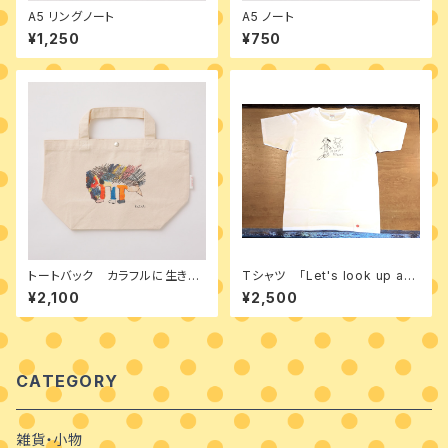
A5 リングノート
A5 ノート
¥1,250
¥750
トートバック カラフルに生きよ
Tシャツ 「Let's look up as
う
walk」
¥2,100
¥2,500
CATEGORY
雑貨・小物